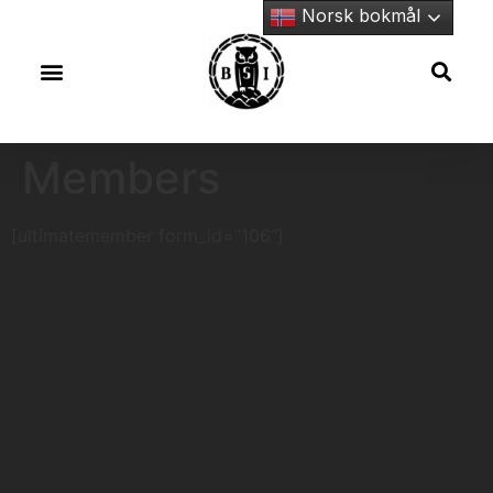
Norsk bokmål
Members
[ultimatemember form_id=”106″]